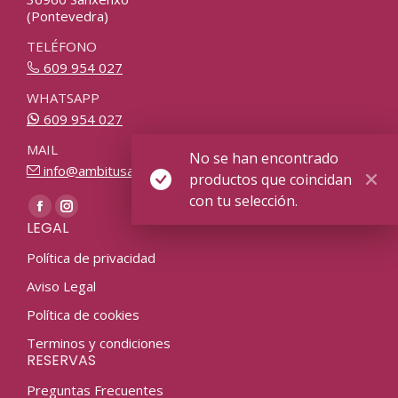
(Pontevedra)
TELÉFONO
609 954 027
WHATSAPP
609 954 027
MAIL
No se han encontrado
info@ambitusactive.com
productos que coincidan
con tu selección.
Find us on:
Facebook
Instagram
LEGAL
page
page
Política de privacidad
opens
opens
in
in
Aviso Legal
new
new
Política de cookies
window
window
Terminos y condiciones
RESERVAS
Preguntas Frecuentes