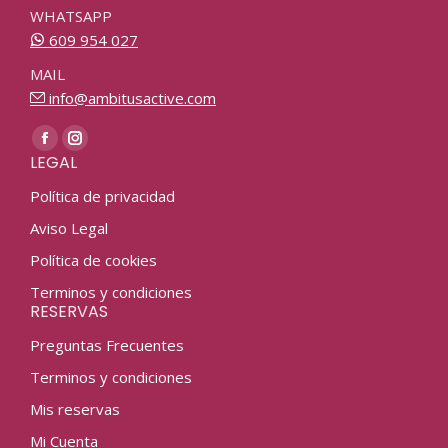
WHATSAPP
609 954 027
MAIL
info@ambitusactive.com
Find us on:
Facebook
Instagram
LEGAL
page
page
Política de privacidad
opens
opens
in
in
Aviso Legal
new
new
Política de cookies
window
window
Terminos y condiciones
RESERVAS
Preguntas Frecuentes
Terminos y condiciones
Mis reservas
Mi Cuenta